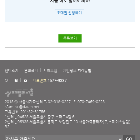
지금 바로 참여하세요!
초대권 신청하기
목록보기
센터소개
문의하기
사이트맵
개인정보 처리방침
대표번호
1577-9337
2018 ⓒ 서울시가족센터
T: 02-318-0227
F: 070-7469-0228
sfamilyc@daum.net
고유번호: 201-82-61756
1센터 _ 04628 서울특별시 중구 소파로4길 6
2센터 _ 06938 서울특별시 동작구 노량진로 10 서울가족플라자(구,스페이스살림)
B2
GO