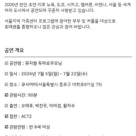
2006년 런던 초연 이후 뉴욕, 도쿄, 시카고, 멜버른, 비엔나, 서울 등 세계
여러 도시에서 공연되며 꾸준히 사랑받고 있습니다.
서울지역 가족센터 프로그램에 참여한 부부 및 커플을 대상으로
초대권을 증정
하오니 많은 관심과 참여 바랍니다.
공연 개요
☑️
공연명 : 뮤지컬 투마로우모닝
☑️
일시 : 2026년 7월 5일(일) – 7월 22일(수)
☑️
장소 : 큐시어터
(서울특별시 종로구 대학로8가길 79)
☑️ 관람시간: 90분
☑️
출연 : 오태후, 박진우, 이미경, 황지수
☑️ 협찬 : ACT2
☑️ 관람연령 : 만 8세 이상