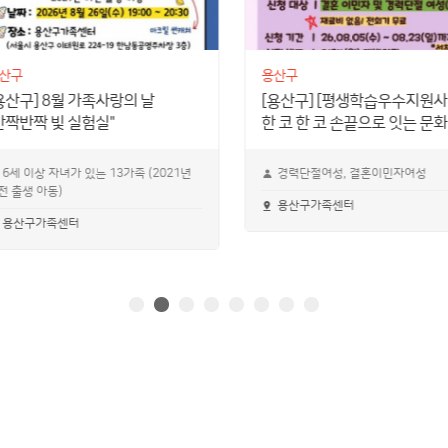
산구
용산구
용산구] 8월 가족사랑의 날
[용산구] [평생학습우수지원사
반짝반짝 빛 실험실"
한 코 한 코 손끝으로 잇는 문화
6세 이상 자녀가 있는 13가족 (2021년
경력단절여성, 결혼이민자여성
전 출생 아동)
용산구가족센터
용산구가족센터