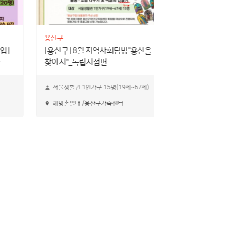
용산구
용산구
업]
[용산구] 8월 지역사회탐방"용산을
[용산구] 부부
찾아서"_독립서점편
부모가 되어가
서울생활권 1인가구 15명(19세~67세)
출산을 앞두거
해방촌일대 /용산구가족센터
온라인 줌(Zo