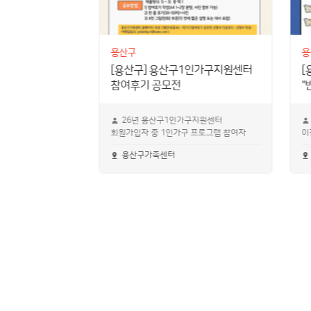
용산구
용
족캠페인
[용산구] 용산구1인가구지원센터
[
참여후기 공모전
"
26년 용산구1인가구지원센터
회원가입자 중 1인가구 프로그램 참여자
이
용산구가족센터