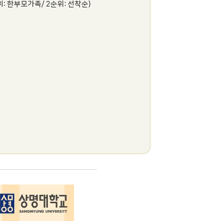
위: 한부모가족/ 2순위: 선착순)