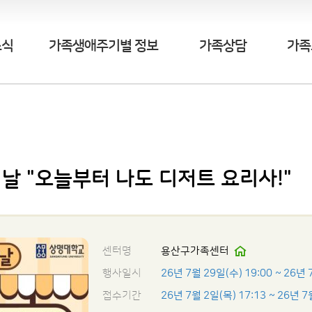
소식
가족생애주기별 정보
가족상담
가족
 날 "오늘부터 나도 디저트 요리사!"
센터명
용산구가족센터
행사일시
26년 7월 29일(수) 19:00
~ 26년 
접수기간
26년 7월 2일(목) 17:13
~ 26년 7