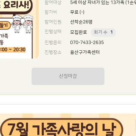
참여대상
5세 이상 자녀가 있는 13가족 (1순
참가비
무료 (-)
참여인원
선착순26명
진행상태
모집완료
회기 수
1
진행문의
070-7433-2635
진행장소
용산구가족센터
신청마감