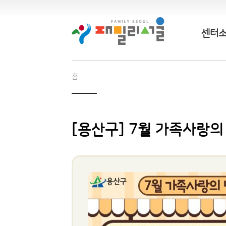
센터
홈
[용산구] 7월 가족사랑의