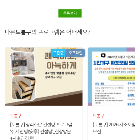
목록보기
다른
도봉구
의 프로그램은 어떠세요?
모집중
오프라인
도봉구
도봉구
[도봉구] 정리수납 컨설팅 프로그램
[도봉구] 2026 자조모임
‘주거 안녕(安寧) 컨설팅’_현장방문
모집
+사후관리 편