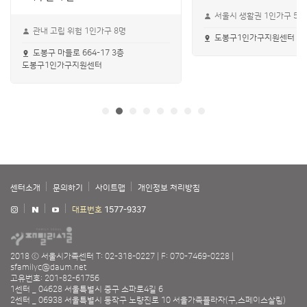
서울시 생활권 1인가구 5명
관내 고립 위험 1인가구 8명
도봉구1인가구지원센터 &lt
도봉구 마들로 664-17 3층
도봉구1인가구지원센터
센터소개
문의하기
사이트맵
개인정보 처리방침
대표번호
1577-9337
2018 ⓒ 서울시가족센터
T: 02-318-0227
F: 070-7469-0228
sfamilyc@daum.net
고유번호: 201-82-61756
1센터 _ 04628 서울특별시 중구 소파로4길 6
2센터 _ 06938 서울특별시 동작구 노량진로 10 서울가족플라자(구,스페이스살림)