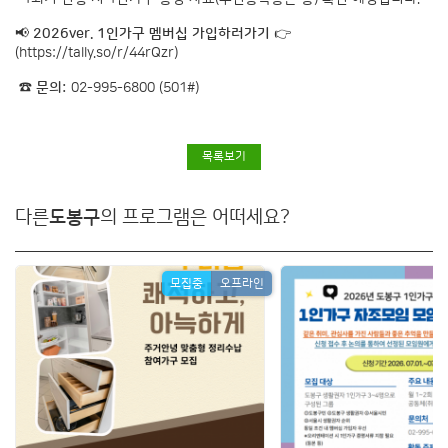
📢
2026ver. 1인가구 멤버십 가입하러가기
👉
(
https://tally.so/r/44rQzr
)
☎
문의:
02-995-6800 (501#)
목록보기
다른
도봉구
의 프로그램은 어떠세요?
모집중
오프라인