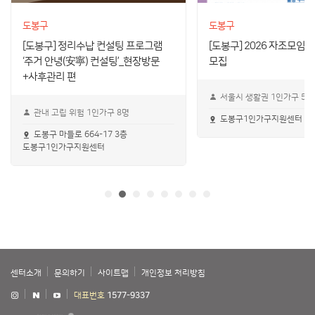
도봉구
도봉구
[도봉구] 정리수납 컨설팅 프로그램
[도봉구] 2026 자조모임
‘주거 안녕(安寧) 컨설팅’_현장방문
모집
+사후관리 편
서울시 생활권 1인가구 5명
관내 고립 위험 1인가구 8명
도봉구1인가구지원센터 &lt
도봉구 마들로 664-17 3층
도봉구1인가구지원센터
센터소개
문의하기
사이트맵
개인정보 처리방침
대표번호
1577-9337