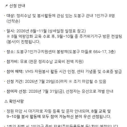
📌
신청 안내
대상:
정리수납 및 봉사활동에 관심 있는 도봉구 관내 1인가구 8명
(선착순)
일시:
2026년 8월~11월 (상세일정 일정표 참고)
※ 8월 역량강화 교육 수료 후, 9월~10월 중 주거위기가구 방문 컨설팅
(봉사)이 진행됩니다.
장소:
도봉구1인가구지원센터 봉랑채(도봉구 마들로 664-17, 3층)
참가비:
무료 (전문 정리수납 교육비 전액 지원)
참여 혜택:
VMS 자원봉사 활동 시간 인정, 센터 기념품 및 수료증 발급
신청 기간:
2026년 7월 29일(수)까지 ※ 조기 마감될 수 있음
참여자 선정:
2026년 7월 31일(금), 선정자는 유선으로 개별 안내
⚠️
확인사항
정원 마감 시 대기자로 자동 등록 및 문자 안내되며,
8월 교육 및
9~10월 봉사 활동에 모두 참여 가능하신 분이 우선 선정
됩니다.
1회기 진행 시 1인가구 증빙 자료(주민등록등본 등) 확인 예정입니다.