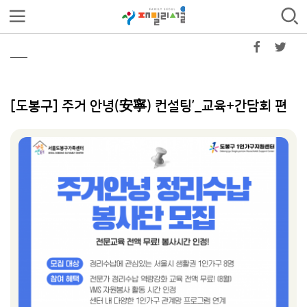
[도봉구] 주거 안녕(安寧) 컨설팅’_교육+간담회 편