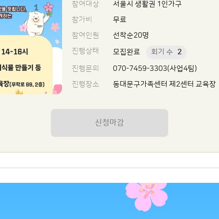
참여대상
서울시 생활권 1인가구
참가비
무료
참여인원
선착순20명
진행상태
모집완료
회기 수
2
진행문의
070-7459-3303(사업4팀)
진행장소
동대문구가족센터 제2센터 교육장
신청마감