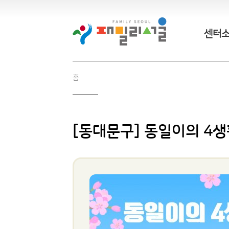
센터
홈
[동대문구] 동일이의 4생