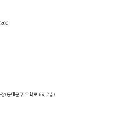
6:00
(동대문구 무학로 89, 2층)