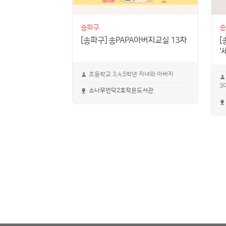
송파구
송
 아동기부모교실
[송파구] 송PAPA아버지교실 13차
[
운 유아맘 생활
'
초등학교 3,4,5학년 자녀와 아버지
3
자 누구나
소나무언덕2호작은도서관