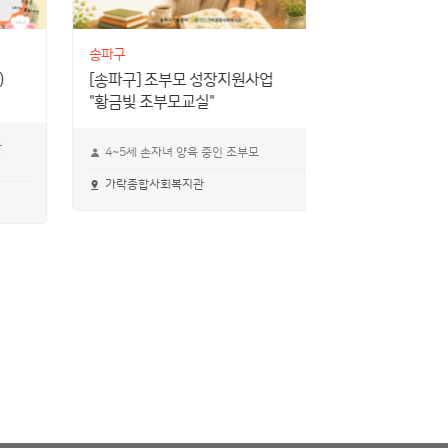
송파구
송파구
)
[송파구] 조부모 성장지원사업
[송파구] 1
"황금빛 조부모교실"
프로그램 셀
만
4~5세 손자녀 양육 중인 조부모
가락종합사회복지관
송파커뮤니티센