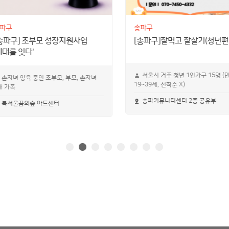
파구
송파구
송파구] 조부모 성장지원사업
[송파구]잘먹고 잘살기(청년편
세대를 잇다'
서울시 거주 청년 1인가구 15명 (
손자녀 양육 중인 조부모, 부모, 손자녀
19~39세, 선착순 X)
대 가족
송파커뮤니티센터 2층 공유부
북서울꿈의숲 아트센터