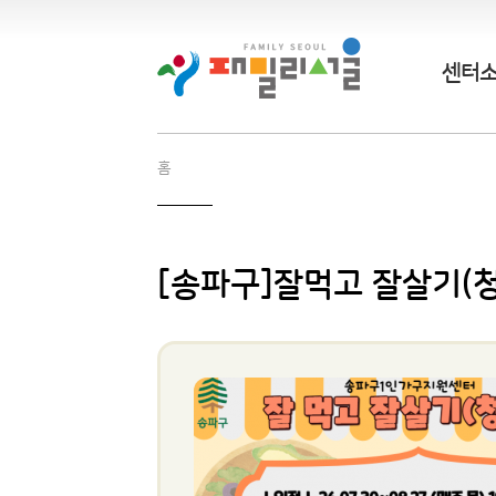
센터
홈
[송파구]잘먹고 잘살기(