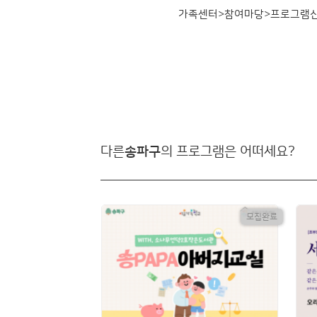
가족센터>참여마당>프로그램
다른
송파구
의 프로그램은 어떠세요?
모집완료
모집완료