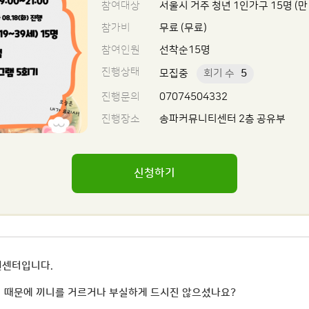
참여대상
서울시 거주 청년 1인가구 15명 (만 
참가비
무료 (무료)
참여인원
선착순15명
진행상태
모집중
회기 수
5
진행문의
07074504332
진행장소
송파커뮤니티센터 2층 공유부
신청하기
원센터입니다.
업 때문에 끼니를 거르거나 부실하게 드시진 않으셨나요?