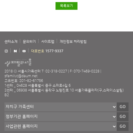
목록보기
센터소개
문의하기
사이트맵
개인정보 처리방침
대표번호
1577-9337
2018 ⓒ 서울시가족센터
T: 02-318-0227
F: 070-7469-0228
sfamilyc@daum.net
고유번호: 201-82-61756
1센터 _ 04628 서울특별시 중구 소파로4길 6
2센터 _ 06938 서울특별시 동작구 노량진로 10 서울가족플라자(구,스페이스살림)
B2
GO
GO
GO