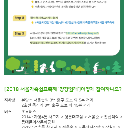
[2018 서울가족쉼표축제 '걍걍쉴래']어떻게 참여하나요?
지하철
분당선 서울숲역 3번 출구 도보 약 5분 거리
2호선 뚝섬역 8번 출구 도보 약 15분 거리
버스
초록버스
2014 : 자양4동 차고지 > 영동대교앞 > 서울숲 > 왕십리역 >
동대문역사문화공원
2412 : 성수동 차고지 > 서울숲 > 노룬산시장앞 > 잠실역 >