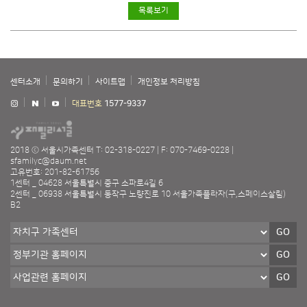
목록보기
센터소개
문의하기
사이트맵
개인정보 처리방침
대표번호
1577-9337
2018 ⓒ 서울시가족센터
T: 02-318-0227
F: 070-7469-0228
sfamilyc@daum.net
고유번호: 201-82-61756
1센터 _ 04628 서울특별시 중구 소파로4길 6
2센터 _ 06938 서울특별시 동작구 노량진로 10 서울가족플라자(구,스페이스살림)
B2
GO
GO
GO