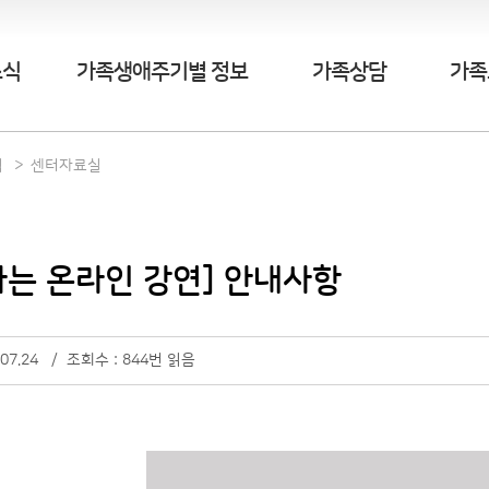
소식
가족생애주기별 정보
가족상담
가족
식
센터자료실
나는 온라인 강연] 안내사항
.07.24 / 조회수 : 844번 읽음