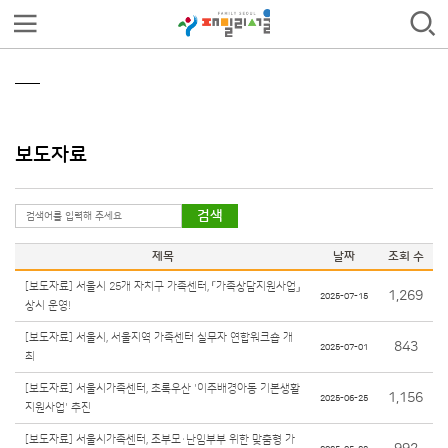
보도자료
검색
제목
날짜
조회 수
[보도자료] 서울시 25개 자치구 가족센터, 「가족상담지원사업」
1,269
2025-07-15
상시 운영!
[보도자료] 서울시, 서울지역 가족센터 실무자 연합워크숍 개
843
2025-07-01
최
[보도자료] 서울시가족센터, 초록우산 '이주배경아동 기본생활
1,156
2025-06-25
지원사업' 추진
[보도자료] 서울시가족센터, 조부모·난임부부 위한 맞춤형 가