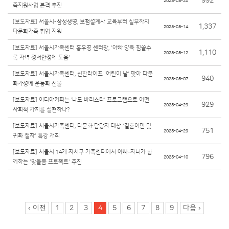
992
2025-05-28
족지원사업 본격 추진
[보도자료] 서울시-삼성생명, 보험설계사 교육부터 실무까지
1,337
2025-05-14
다문화가족 취업 지원
[보도자료] 서울시가족센터 홍우정 센터장, '아빠 양육 힘쓸수
1,110
2025-05-12
록 자녀 정서안정에 도움'
[보도자료] 서울시가족센터, 신한라이프 '어린이 날' 맞아 다문
940
2025-05-07
화가정에 운동화 선물
[보도자료] 이디야커피는 ‘나도 바리스타’ 프로그램으로 어떤
929
2025-04-29
사회적 가치를 실현하나?
[보도자료] 서울시가족센터, 다문화 담당자 대상 '결혼이민 및
751
2025-04-29
귀화 절차' 특강 개최
[보도자료] 서울시 14개 자치구 가족센터에서 아빠-자녀가 함
796
2025-04-10
께하는 '맞돌봄 프로젝트' 추진
페이지
‹ 이전
1
2
3
4
5
6
7
8
9
다음 ›