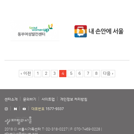
페이지
‹ 이전
1
2
3
4
5
6
7
8
다음 ›
센터소개
문의하기
사이트맵
개인정보 처리방침
대표번호
1577-9337
2018 ⓒ 서울시가족센터
T: 02-318-0227
F: 070-7469-0228