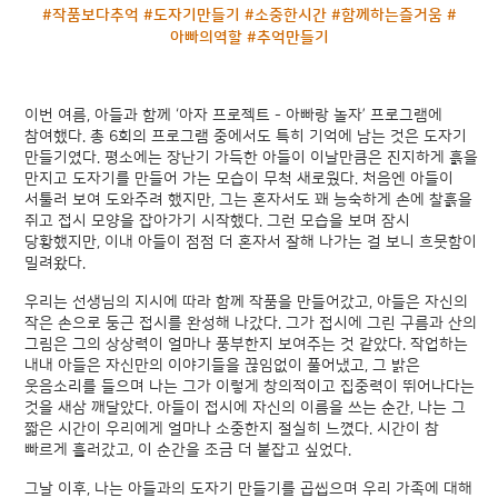
#작품보다추억 #도자기만들기 #소중한시간 #함께하는즐거움 #
아빠의역할 #추억만들기
이번 여름, 아들과 함께 ‘아자 프로젝트 - 아빠랑 놀자’ 프로그램에
참여했다. 총 6회의 프로그램 중에서도 특히 기억에 남는 것은 도자기
만들기였다. 평소에는 장난기 가득한 아들이 이날만큼은 진지하게 흙을
만지고 도자기를 만들어 가는 모습이 무척 새로웠다. 처음엔 아들이
서툴러 보여 도와주려 했지만, 그는 혼자서도 꽤 능숙하게 손에 찰흙을
쥐고 접시 모양을 잡아가기 시작했다. 그런 모습을 보며 잠시
당황했지만, 이내 아들이 점점 더 혼자서 잘해 나가는 걸 보니 흐뭇함이
밀려왔다.
우리는 선생님의 지시에 따라 함께 작품을 만들어갔고, 아들은 자신의
작은 손으로 둥근 접시를 완성해 나갔다. 그가 접시에 그린 구름과 산의
그림은 그의 상상력이 얼마나 풍부한지 보여주는 것 같았다. 작업하는
내내 아들은 자신만의 이야기들을 끊임없이 풀어냈고, 그 밝은
웃음소리를 들으며 나는 그가 이렇게 창의적이고 집중력이 뛰어나다는
것을 새삼 깨달았다. 아들이 접시에 자신의 이름을 쓰는 순간, 나는 그
짧은 시간이 우리에게 얼마나 소중한지 절실히 느꼈다. 시간이 참
빠르게 흘러갔고, 이 순간을 조금 더 붙잡고 싶었다.
그날 이후, 나는 아들과의 도자기 만들기를 곱씹으며 우리 가족에 대해