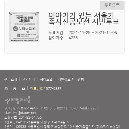
이야기가 있는 서울가
족사진공모전 시민투표
투표기간
2021-11-29 ~ 2021-12-05
참여자수
4238
센터소개
문의하기
사이트맵
개인정보 처리방침
대표번호
1577-9337
2018 ⓒ 서울시가족센터
T: 02-318-0227
F: 070-7469-0228
sfamilyc@daum.net
고유번호: 201-82-61756
1센터 _ 04628 서울특별시 중구 소파로4길 6
2센터 _ 06938 서울특별시 동작구 노량진로 10 서울가족플라자(구,스페이스살림)